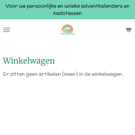
Voor uw persoonlijke en unieke adventkalenders en
Ga
kadotassen
direct
naar
de
hoofdinhoud
Winkelwagen
Er zitten geen artikelen (meer) in de winkelwagen.