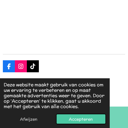
F
I
T
a
n
i
c
s
k
Delen
Deel
Share
Delen
Deze website maakt gebruik van cookies om
e
t
T
uw ervaring te verbeteren en op maat
b
a
o
© 2025 - 2026 kadootjesregenboog
gemaakte advertenties weer te geven. Door
o
g
k
Powered by
JouwWeb
op ‘Accepteren’ te klikken, gaat u akkoord
o
r
met het gebruik van alle cookies.
k
a
m
Afwijzen
Accepteren
E-mailadres