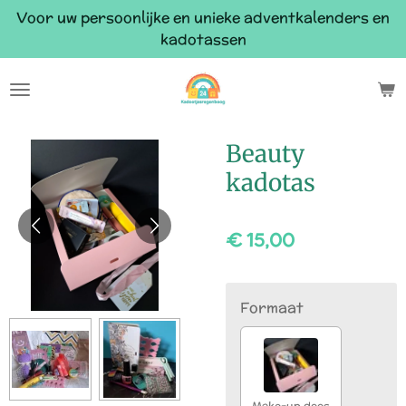
Voor uw persoonlijke en unieke adventkalenders en
Ga
kadotassen
direct
naar
de
hoofdinhoud
Beauty
kadotas
€ 15,00
Formaat
Make-up doos