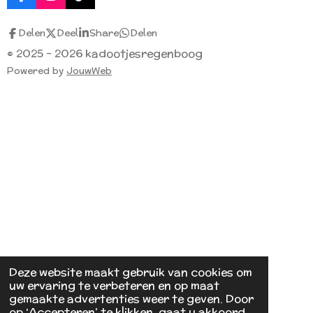
F
I
T
a
n
i
c
s
k
Delen
Deel
Share
Delen
e
t
T
b
a
o
© 2025 - 2026 kadootjesregenboog
o
g
k
Powered by
JouwWeb
o
r
k
a
m
Deze website maakt gebruik van cookies om
uw ervaring te verbeteren en op maat
gemaakte advertenties weer te geven. Door
op ‘Accepteren’ te klikken, gaat u akkoord