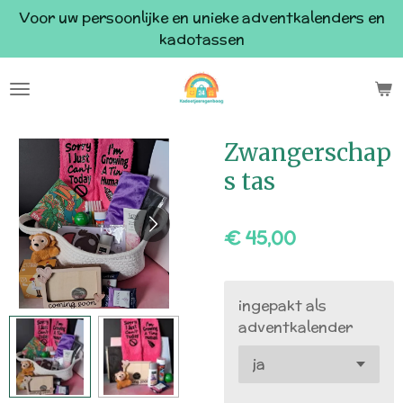
Voor uw persoonlijke en unieke adventkalenders en
Ga
kadotassen
direct
naar
de
hoofdinhoud
Zwangerschap
s tas
€ 45,00
ingepakt als
adventkalender